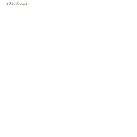
2026.06.12
周年行事とは？企業の進め方・式典の挨拶・記
念品まで担当者向けに解説