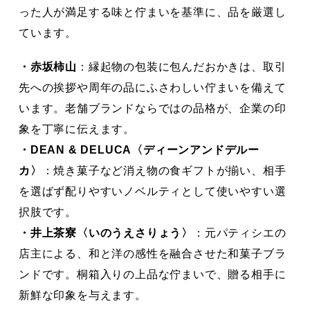
った人が満足する味と佇まいを基準に、品を厳選し
ています。
・赤坂柿山
：縁起物の包装に包んだおかきは、取引
先への挨拶や周年の品にふさわしい佇まいを備えて
います。老舗ブランドならではの品格が、企業の印
象を丁寧に伝えます。
・DEAN & DELUCA〈ディーンアンドデルー
カ〉
：焼き菓子など消え物の食ギフトが揃い、相手
を選ばず配りやすいノベルティとして使いやすい選
択肢です。
・井上茶寮〈いのうえさりょう〉
：元パティシエの
店主による、和と洋の感性を融合させた和菓子ブラ
ンドです。桐箱入りの上品な佇まいで、贈る相手に
新鮮な印象を与えます。